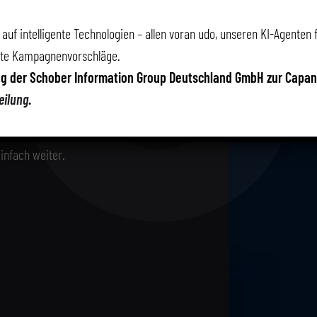
ft, Verkaufsprozesse zu
orientiertes Verkaufen braucht
auf intelligente Technologien – allen voran udo, unseren KI-Agenten 
ell nötig: eine vierstufige
rte Kampagnenvorschläge.
reppe aufeinander aufbauen.
ng der Schober Information Group Deutschland GmbH zur Capa
eilung
.
lb Kollegen und Kunden auch
ührt diese „Treppe“ zu
infach weiter.