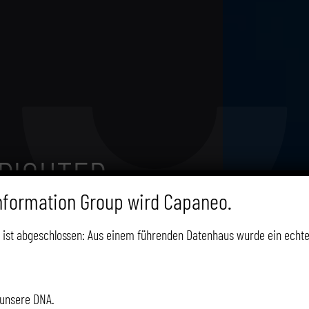
TRICHTER
nformation Group wird Capaneo.
neo GmbH (ehemals Schober
 ist abgeschlossen: Aus einem führenden Datenhaus wurde ein echte
n Sales- oder Marketing-
 unsere DNA.