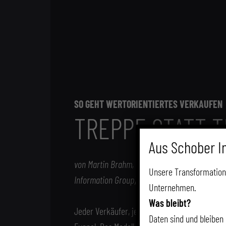
SO GEHT WERTORIENTIERTES VERKAUFEN
TREPPE STATT 
Aus Schober I
von Martin Brahm, Geschäftsführer der Capa
Unsere Transformation
Information Group)
Unternehmen.
Was bleibt?
Jeder Verkäufer, jeder Marketer kennt ihn, de
Daten sind und bleiben