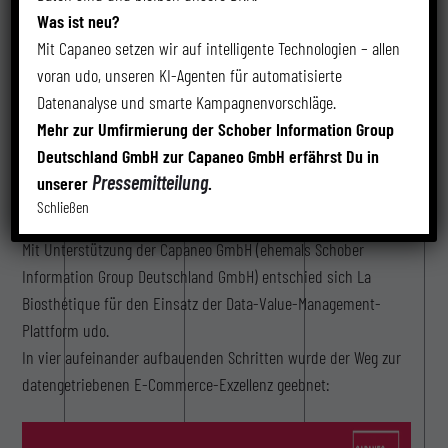
Was ist neu?
Das Ziel war klar: Mehr Umsatz im Online-Shop, gezielte
Mit Capaneo setzen wir auf intelligente Technologien – allen
Neukundengewinnung und aktivierte Bestandskunden.
voran udo, unseren KI-Agenten für automatisierte
Datenanalyse und smarte Kampagnenvorschläge.
Mehr zur Umfirmierung der Schober Information Group
Deutschland GmbH zur Capaneo GmbH erfährst Du in
Die Lösung: Data Value Management mit udo
Pressemitteilung
unserer
.
Schließen
Mit Unterstützung der Capaneo GmbH (ehemals Schober
Information Group Deutschland GmbH) entschied sich La
Biosthétique für den Einsatz der Data-Value-Management-
Plattform udo.
In vier aufeinander aufbauenden Schritten wurde der Weg zur
datengetriebenen E-Commerce-Exzellenz geebnet: