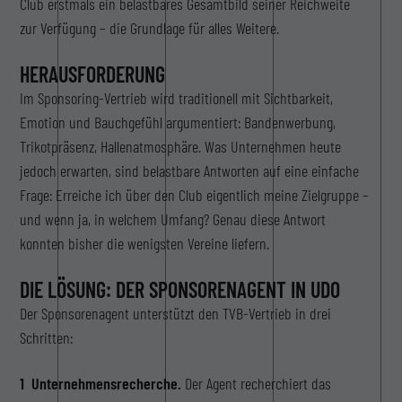
Club erstmals ein belastbares Gesamtbild seiner Reichweite
zur Verfügung – die Grundlage für alles Weitere.
HERAUSFORDERUNG
Im Sponsoring-Vertrieb wird traditionell mit Sichtbarkeit,
Emotion und Bauchgefühl argumentiert: Bandenwerbung,
Trikotpräsenz, Hallenatmosphäre. Was Unternehmen heute
jedoch erwarten, sind belastbare Antworten auf eine einfache
Frage: Erreiche ich über den Club eigentlich meine Zielgruppe –
und wenn ja, in welchem Umfang? Genau diese Antwort
konnten bisher die wenigsten Vereine liefern.
DIE LÖSUNG: DER SPONSORENAGENT IN UDO
Der Sponsorenagent unterstützt den TVB-Vertrieb in drei
Schritten:
1 Unternehmensrecherche.
Der Agent recherchiert das