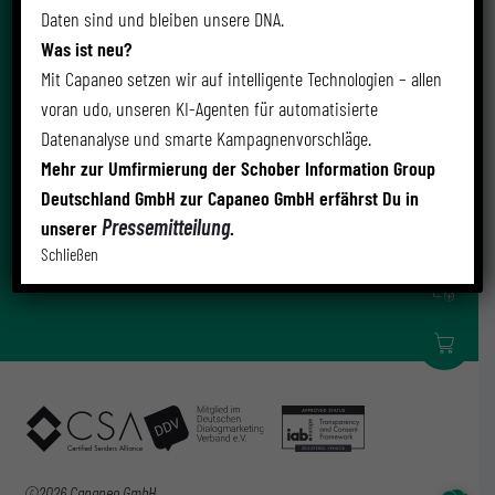
jederzeit widerrufen.
Daten sind und bleiben unsere DNA.
Was ist neu?
Freundliche Grüße
Mit Capaneo setzen wir auf intelligente Technologien – allen
Dein Capaneo Team
voran udo, unseren KI-Agenten für automatisierte
Datenanalyse und smarte Kampagnenvorschläge.
Mehr zur Umfirmierung der Schober Information Group
Deutschland GmbH zur Capaneo GmbH erfährst Du in
Pressemitteilung
unserer
.
zur Capaneo Website
Schließen
Termin
Adress
©2026 Capaneo GmbH