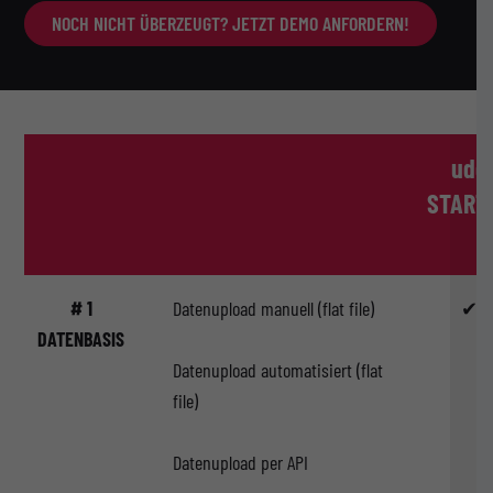
NOCH NICHT ÜBERZEUGT? JETZT DEMO ANFORDERN!
udo
START
# 1
Datenupload manuell (flat file)
✔
DATENBASIS
Datenupload automatisiert (flat
file)
Datenupload per API