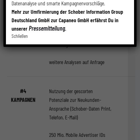
Datenanalyse und smarte Kampagnenvorschläge.
Kündiger-Prognose (Churn
Mehr zur Umfirmierung der Schober Information Group
Prediction)
Deutschland GmbH zur Capaneo GmbH erfährst Du in
Pressemitteilung
unserer
.
Wiederkaufs-/ Wiederbucher-
Schließen
Vorhersage
weitere Analysen auf Anfrage
#4
Nutzung der gescorten
KAMPAGNEN
Potenziale zur Neukunden-
Ansprache (Schober-Daten Print,
Telefon, E-Mail)
250 Mio. Mobile Advertiser IDs