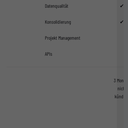
Datenqualität
✔
Konsolidierung
✔
Projekt Management
APIs
3 Monat
nicht
kündba