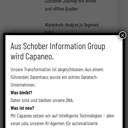
Customer Journey mit online
und offline Quellen
Warenkorb-Analyse je Segment
(AOV)
×
Aus Schober Information Group
ABC-Analyse
wird Capaneo.
Potenzialausschöpfung
Unsere Transformation ist abgeschlossen: Aus einem
führenden Datenhaus wurde ein echtes Datatech-
Gutschein-Auswertungen
Unternehmen.
Was bleibt?
Customer-Lifetime-Value
Daten sind und bleiben unsere DNA.
(Kundenwert-Analyse)
Was ist neu?
Mit Capaneo setzen wir auf intelligente Technologien – allen
Umsatzpotenzial-Analyse
voran udo, unseren KI-Agenten für automatisierte