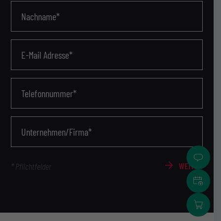
Nachname*
E-Mail Adresse*
Telefonnummer*
Unternehmen/Firma*
WEITER
* Pflichtfelder
Termin
Adress