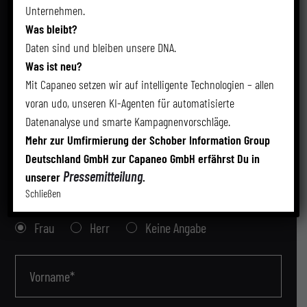
Unternehmen.
Du hast ein Anliegen?
Wir
Was bleibt?
freuen uns auf Deine
Daten sind und bleiben unsere DNA.
Was ist neu?
Anfrage.
Mit Capaneo setzen wir auf intelligente Technologien – allen
voran udo, unseren KI-Agenten für automatisierte
Datenanalyse und smarte Kampagnenvorschläge.
Fülle einfach das Formular mit Deinen Daten und Deinem
Mehr zur Umfirmierung der Schober Information Group
Anliegen aus. Wir melden uns umgehend bei Dir.
Deutschland GmbH zur Capaneo GmbH erfährst Du in
Pressemitteilung
unserer
.
Schließen
Anrede
Frau
Herr
Keine Angabe
Vorname*