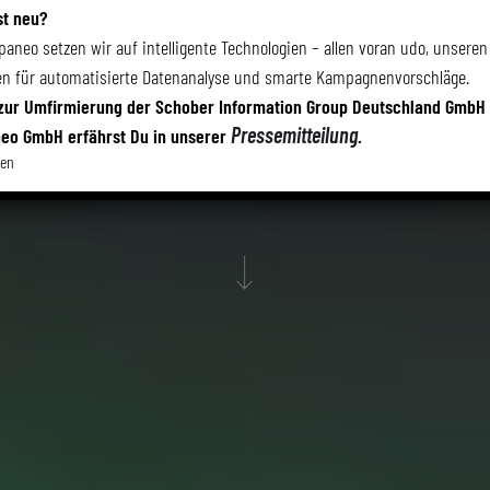
MARKETING & SALE
st neu?
paneo setzen wir auf intelligente Technologien – allen voran udo, unseren
en für automatisierte Datenanalyse und smarte Kampagnenvorschläge.
DATA VALUE MANAGEMENT TRIFFT CUSTOMER
zur Umfirmierung der Schober Information Group Deutschland GmbH
DATA PLATTFORM
Pressemitteilung
eo GmbH erfährst Du in unserer
.
ßen