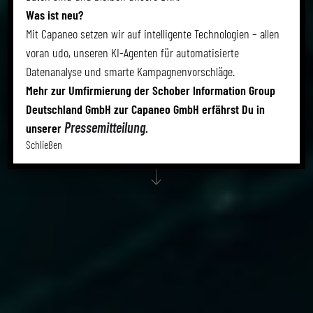
EXPANSION
Was ist neu?
Mit Capaneo setzen wir auf intelligente Technologien – allen
voran udo, unseren KI-Agenten für automatisierte
Neukunden vor dem Wettbewerb sichern.
Datenanalyse und smarte Kampagnenvorschläge.
Werbebudget treffsicher einsetzen.
Mehr zur Umfirmierung der Schober Information Group
Fundierte Standortentscheidungen treffen.
Deutschland GmbH zur Capaneo GmbH erfährst Du in
Pressemitteilung
unserer
.
Schließen